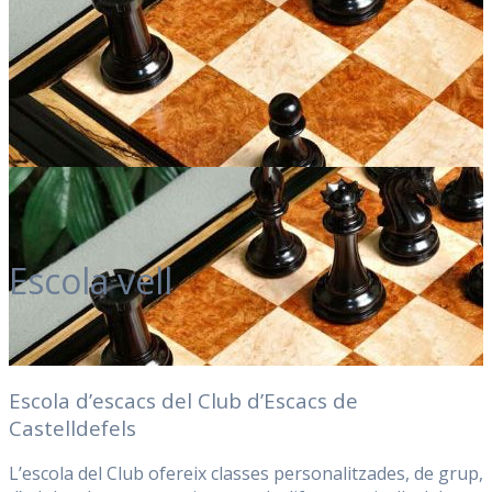
Escola vell
Escola d’escacs del Club d’Escacs de
Castelldefels
L’escola del Club ofereix classes personalitzades, de grup,